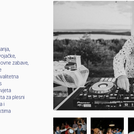
J
anja,
vojačke,
lovne zabave,
e
valitetna
s
svjeta
eta za plesni
a i
ktima