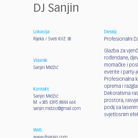
who
DJ Sanjin
are
using
a
screen
Lokacija:
Detalji:
reader;
Rijeka / Sveti Križ 38
Profesionalni D
Press
Control-
Glazba za vjenč
F10
rođendane, dje
Vlasnik:
to
momačke i pos
Sanjin Midžić
open
evente i party-j
an
Profesionalna k
accessibility
oprema i razgla
Kontakt:
menu.
Dekorativna ra
Sanjin Midžić
prostora, rasvj
M.
+385 (0)95 8844 664
podij sa laserim
sanjin.midzic@gmail.com
svjetlosnim efe
Web:
www.djsanjin.com