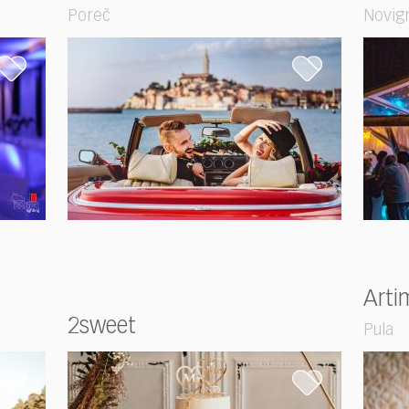
Poreč
Novigr
Arti
2sweet
Pula