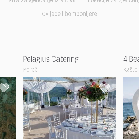
Istra za vjenčanje iz snova
Lokacije za vjenčan
Cvijeće i bombonijere
Pelagius Catering
4 Be
Poreč
Kaštel