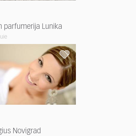
n parfumerija Lunika
uie
gius Novigrad