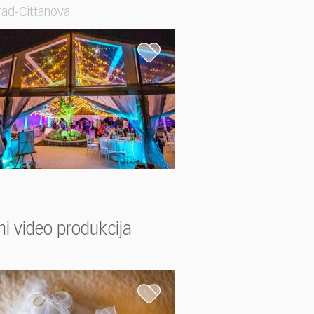
ad-Cittanova
mi video produkcija