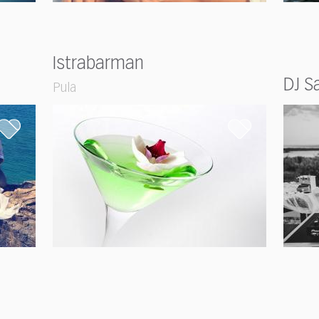
Istrabarman
DJ S
Pula