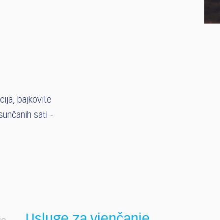
ija, bajkovite
 sunčanih sati -
Usluge za vjenčanje