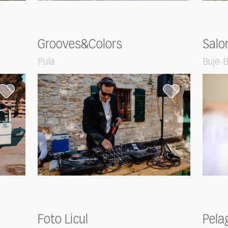
Grooves&Colors
Salo
Pula
Buje-B
Foto Licul
Pela