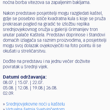
noćna borba vitezova sa zapaljenim bakljama.
Nakon predstave posjetitelji mogu razgledati kaštel,
gdje se posebno ističe kvadratna kula s koje se pruža
prekrasan pogled na gradić te izložbu replika
srednjovjekovnog oružja u galeriji Grimanijev tron
unutar palače Kaštela. Predstavi doprinose i štandovi
domaćih izlagača sa raznim proizvodima, a posjetitelji
mogu svoj dolazak ovjekovječiti na foto pointu ili se
okušati u streličarstvu.
Dođite na predstavu i na jednu večer doživite
povratak u Srednji vijek.
Datumi održavanja:
08.07. | 15.07. | 22.07.
05.08. | 12.08. | 19.08.| 26.08.
02.09.
»
Srednjovjekovne noći u kaštelu
»
Virtualna šetnja Svetvinčentom