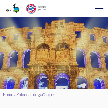
Please
note:
This
website
includes
an
accessibility
system.
Home
Kalendar događanja
/
/