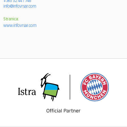
+385 52 441 746
info@infovrsar.com
Stranica:
www.infovrsar.com