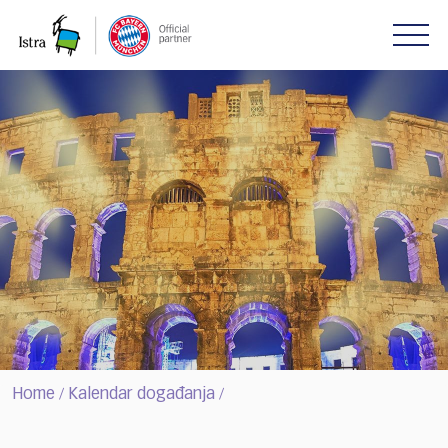
Please
note:
This
website
includes
an
accessibility
system.
Home
Kalendar događanja
/
/