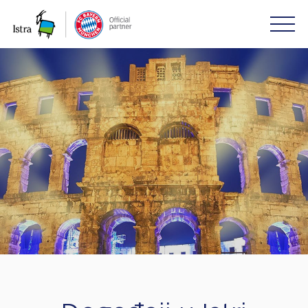
Please
note:
This
website
includes
an
accessibility
system.