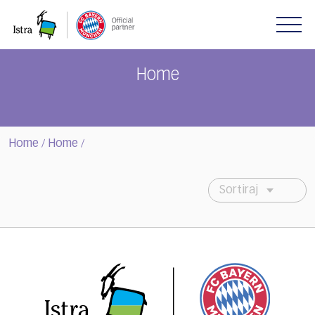
Please
note:
This
website
includes
Home
an
accessibility
system.
Home
Home
/
/
Sortiraj