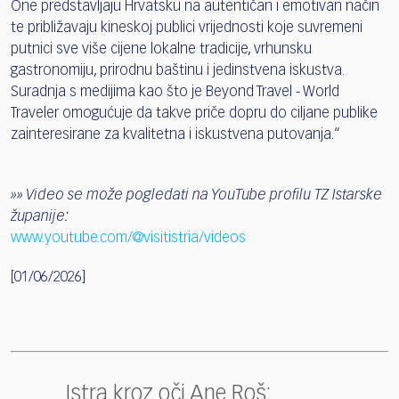
One predstavljaju Hrvatsku na autentičan i emotivan način
te približavaju kineskoj publici vrijednosti koje suvremeni
putnici sve više cijene lokalne tradicije, vrhunsku
gastronomiju, prirodnu baštinu i jedinstvena iskustva.
Suradnja s medijima kao što je Beyond Travel - World
Traveler omogućuje da takve priče dopru do ciljane publike
zainteresirane za kvalitetna i iskustvena putovanja.“
»»
Video se može pogledati
na YouTube profilu TZ Istarske
županije:
www.youtube.com/@visitistria/videos
[01/06/2026]
Istra kroz oči Ane Roš: