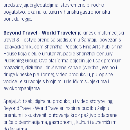
predstavljajući gledateljima istovremeno prirodno
bogatstvo, lokalnu kulturu i vrhunsku gastronomsku
ponudu regije.
Beyond Travel - World Traveler
je kineski multimedijski
travel & lifestyle brend sa sjedištem u Šangaju, povezan s
izdavačkom kućom Shanghai People’s Fine Arts Publishing
House koja djeluje unutar grupacije Shanghai Century
Publishing Group. Ova platforma objedinjuje tisak premium
magazina, digitalne i društvene kanale (WeChat, Weibo i
druge kineske platforme), video produkciju, putopisne
vodiče te suradnje s brojnim turističkim subjektima i
aviokompanijama.
Spajajući tisak, digitalnu produkciju i video storytelling,
Beyond Travel - World Traveler inspirira publiku željnu
premium i iskustvenih putovanja kroz pažljivo odabrane
priče o destinacijama, gastronomiji, kulturi i autentičnim
doživljajima.