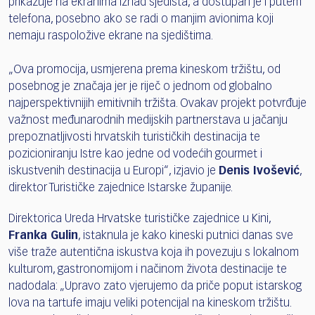
prikazuje na ekranima iznad sjedišta, a dostupan je i putem
telefona, posebno ako se radi o manjim avionima koji
nemaju raspoložive ekrane na sjedištima.
„Ova promocija, usmjerena prema kineskom tržištu, od
posebnog je značaja jer je riječ o jednom od globalno
najperspektivnijih emitivnih tržišta. Ovakav projekt potvrđuje
važnost međunarodnih medijskih partnerstava u jačanju
prepoznatljivosti hrvatskih turističkih destinacija te
pozicioniranju Istre kao jedne od vodećih gourmet i
iskustvenih destinacija u Europi“, izjavio je
Denis Ivošević
,
direktor Turističke zajednice Istarske županije.
Direktorica Ureda Hrvatske turističke zajednice u Kini,
Franka Gulin
, istaknula je kako kineski putnici danas sve
više traže autentična iskustva koja ih povezuju s lokalnom
kulturom, gastronomijom i načinom života destinacije te
nadodala: „Upravo zato vjerujemo da priče poput istarskog
lova na tartufe imaju veliki potencijal na kineskom tržištu.