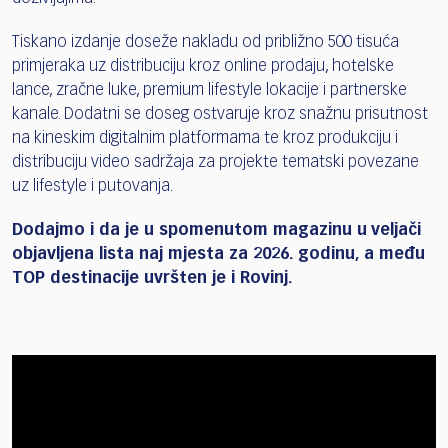
Tiskano izdanje doseže nakladu od približno 500 tisuća
primjeraka uz distribuciju kroz online prodaju, hotelske
lance, zračne luke, premium lifestyle lokacije i partnerske
kanale. Dodatni se doseg ostvaruje kroz snažnu prisutnost
na kineskim digitalnim platformama te kroz produkciju i
distribuciju video sadržaja za projekte tematski povezane
uz lifestyle i putovanja.
Dodajmo i da je u spomenutom magazinu u veljači
objavljena lista naj mjesta za 2026. godinu, a među
TOP destinacije uvršten je i Rovinj.