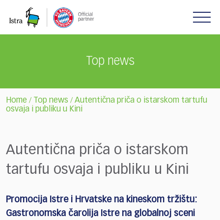
Please
note:
This
website
includes
Top news
an
accessibility
system.
Home
Top news
Autentična priča o istarskom tartufu
/
/
osvaja i publiku u Kini
Autentična priča o istarskom
tartufu osvaja i publiku u Kini
Promocija Istre i Hrvatske na kineskom tržištu:
Gastronomska čarolija Istre na globalnoj sceni