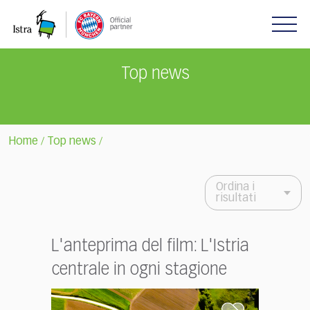
Please
note:
This
website
includes
Top news
an
accessibility
system.
Home
Top news
/
/
Ordina i
risultati
L'anteprima del film: L'Istria
centrale in ogni stagione