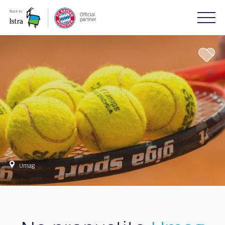
Please
note:
This
website
includes
an
accessibility
system.
Umag