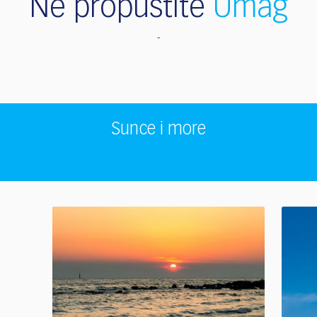
Ne propustite
Umag
Sunce i more