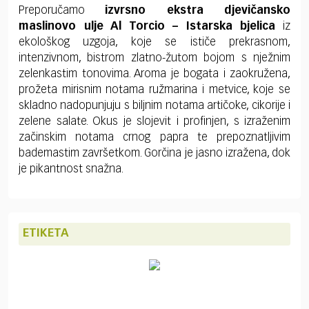
Preporučamo
izvrsno ekstra djevičansko
maslinovo ulje Al Torcio – Istarska bjelica
iz
ekološkog uzgoja, koje se ističe prekrasnom,
intenzivnom, bistrom zlatno-žutom bojom s nježnim
zelenkastim tonovima. Aroma je bogata i zaokružena,
prožeta mirisnim notama ružmarina i metvice, koje se
skladno nadopunjuju s biljnim notama artičoke, cikorije i
zelene salate. Okus je slojevit i profinjen, s izraženim
začinskim notama crnog papra te prepoznatljivim
bademastim završetkom. Gorčina je jasno izražena, dok
je pikantnost snažna.
ETIKETA