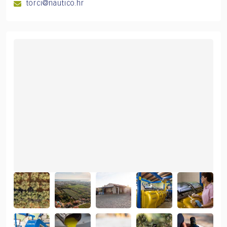
torci@nautico.hr