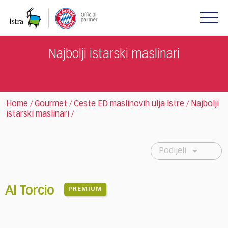
Please
note:
This
website
includes
Najbolji istarski maslinari
an
accessibility
system.
Home
Gourmet
Ceste ED maslinovih ulja Istre
Najbolji
/
/
/
istarski maslinari
/
Podijeli
Al Torcio
PREMIUM