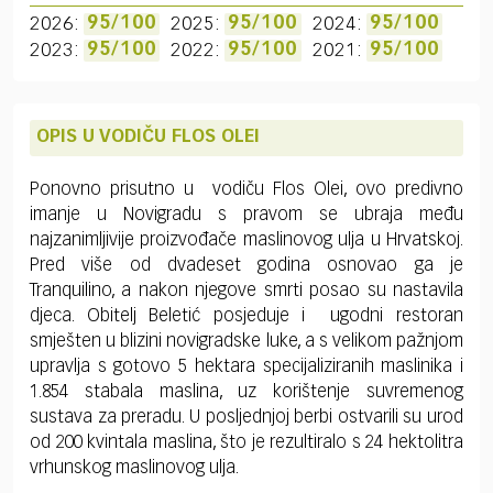
2026:
95/100
2025:
95/100
2024:
95/100
2023:
95/100
2022:
95/100
2021:
95/100
OPIS U VODIČU FLOS OLEI
Ponovno prisutno u vodiču Flos Olei, ovo predivno
imanje u Novigradu s pravom se ubraja među
najzanimljivije proizvođače maslinovog ulja u Hrvatskoj.
Pred više od dvadeset godina osnovao ga je
Tranquilino, a nakon njegove smrti posao su nastavila
djeca. Obitelj Beletić posjeduje i ugodni restoran
smješten u blizini novigradske luke, a s velikom pažnjom
upravlja s gotovo 5 hektara specijaliziranih maslinika i
1.854 stabala maslina, uz korištenje suvremenog
sustava za preradu. U posljednjoj berbi ostvarili su urod
od 200 kvintala maslina, što je rezultiralo s 24 hektolitra
vrhunskog maslinovog ulja.