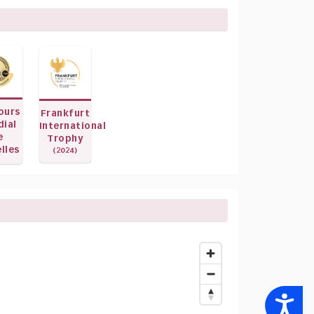
ours
Frankfurt
ial
International
e
Trophy
lles
(2024)
Accessibility