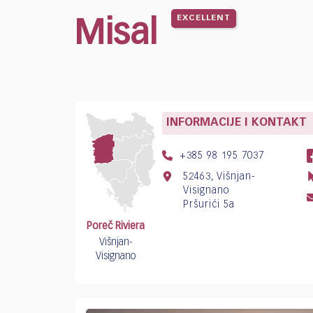
who
are
EXCELLENT
Misal
using
a
screen
reader;
Press
Control-
INFORMACIJE I KONTAKT
F10
to
+385 98 195 7037
open
an
52463, Višnjan-
Visignano
accessibility
Pršurići 5a
menu.
Poreč Riviera
Višnjan-
Visignano