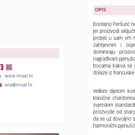
OPIS
Ðordano Peršurić ne
jer proizvodi isklju
probiti u sam vrh 
zahtjevnim i osj
dominiraju proizv
nagrađivani pjenušc
bocama kakva se pr
dolaze iz francusk
www.misal.hr
ana@misal.hr
Velikim dijelom kor
klasične chardonna
svjetskim standardi
proizvode od staro
da se uz dovoljno str
harmonični pjenušci 