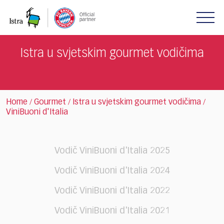
Please
note:
This
website
includes
Istra u svjetskim gourmet vodičima
an
accessibility
system.
Home
Gourmet
Istra u svjetskim gourmet vodičima
/
/
/
ViniBuoni d'Italia
Vodič ViniBuoni d'Italia 2025
Vodič ViniBuoni d'Italia 2024
Vodič ViniBuoni d'Italia 2022
Vodič ViniBuoni d'Italia 2021