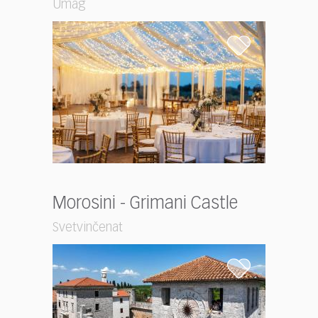
Umag
Morosini - Grimani Castle
Svetvinčenat