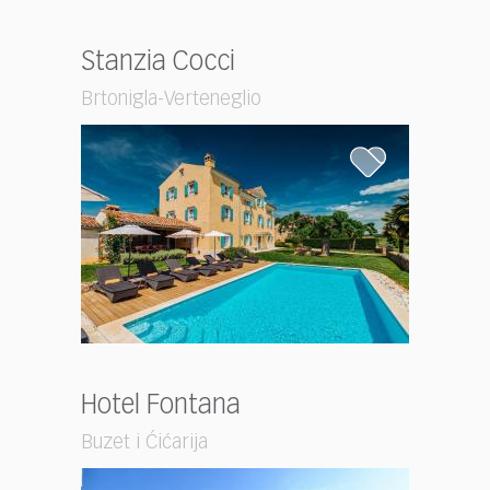
Stanzia Cocci
Brtonigla-Verteneglio
Hotel Fontana
Buzet i Ćićarija