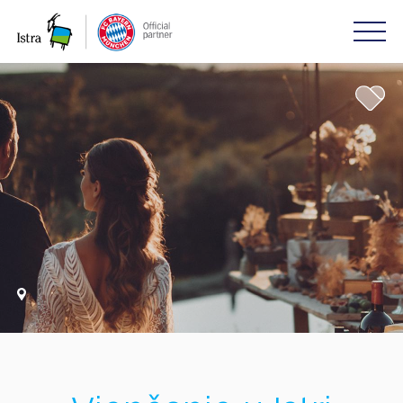
Please
note:
This
website
includes
an
accessibility
system.