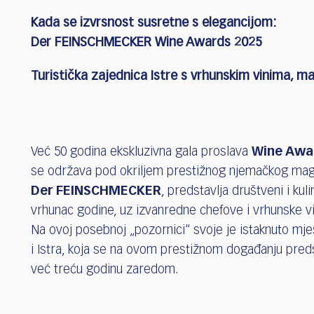
who
are
Kada se izvrsnost susretne s elegancijom:
using
Der FEINSCHMECKER Wine Awards 2025
a
screen
Turistička zajednica Istre s vrhunskim vinima, ma
reader;
Press
Control-
F10
to
Već 50 godina ekskluzivna gala proslava
Wine Awa
open
se održava pod okriljem prestižnog njemačkog mag
an
Der FEINSCHMECKER
, predstavlja društveni i kuli
accessibility
menu.
vrhunac godine, uz izvanredne chefove i vrhunske vi
Na ovoj posebnoj „pozornici“ svoje je istaknuto mje
i Istra, koja se na ovom prestižnom događanju preds
već treću godinu zaredom.