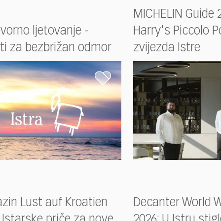
MICHELIN Guide 2
orno ljetovanje -
Harry's Piccolo 
ti za bezbrižan odmor
zvijezda Istre
zin Lust auf Kroatien
Decanter World 
 Istarske priče za nove
2026: U Istru stig