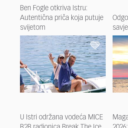
Ben Fogle otkriva Istru:
Autentična priča koja putuje
Odgov
svijetom
savje
U Istri održana vodeća MICE
Maga
B2B radionica Break The Ice
2026: