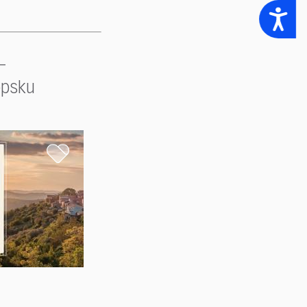
Accessibility
–
opsku