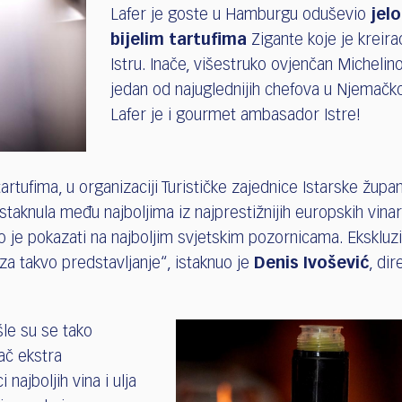
Lafer je goste u Hamburgu oduševio
jelo
bijelim tartufima
Zigante koje je kreira
Istru. Inače, višestruko ovjenčan Micheli
jedan od najuglednijih chefova u Njemačkoj 
Lafer je i gourmet ambasador Istre!
rtufima, u organizaciji Turističke zajednice Istarske župan
staknula među najboljima iz najprestižnijih europskih vinari
mo je pokazati na najboljim svjetskim pozornicama. Ekskluz
 takvo predstavljanje“, istaknuo je
Denis Ivošević
, dir
le su se tako
đač ekstra
najboljih vina i ulja