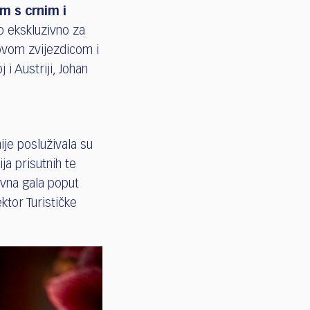
m s crnim i
o ekskluzivno za
novom zvijezdicom i
i Austriji, Johan
ije posluživala su
ja prisutnih te
ivna gala poput
ektor Turističke