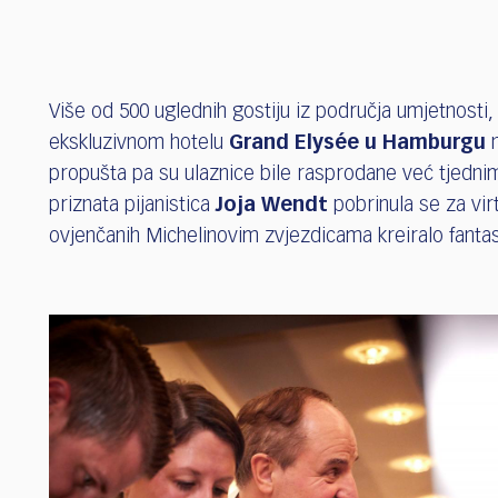
Više od 500 uglednih gostiju iz područja umjetnosti,
ekskluzivnom hotelu
Grand Elysée u Hamburgu
n
propušta pa su ulaznice bile rasprodane već tjedni
priznata pijanistica
Joja Wendt
pobrinula se za vir
ovjenčanih Michelinovim zvjezdicama kreiralo fantas