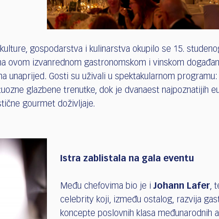
 kulture, gospodarstva i kulinarstva okupilo se 15. studeno
a ovom izvanrednom gastronomskom i vinskom događanj
ma unaprijed. Gosti su uživali u spektakularnom program
tuozne glazbene trenutke, dok je dvanaest najpoznatijih e
tične gourmet doživljaje.
Istra zablistala na gala eventu
Među chefovima bio je i
Johann Lafer
, 
celebrity koji, između ostalog, razvija g
koncepte poslovnih klasa međunarodnih a