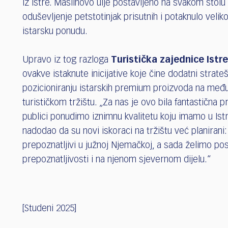
iz Istre. Maslinovo ulje postavljeno na svakom stolu 
oduševljenje petstotinjak prisutnih i potaknulo veli
istarsku ponudu.
Upravo iz tog razloga
Turistička zajednice Istre
ovakve istaknute inicijative koje čine dodatni strateš
pozicioniranju istarskih premium proizvoda na me
turističkom tržištu. „Za nas je ovo bila fantastična pr
publici ponudimo iznimnu kvalitetu koju imamo u Istri
nadodao da su novi iskoraci na tržištu već planirani:
prepoznatljivi u južnoj Njemačkoj, a sada želimo post
prepoznatljivosti i na njenom sjevernom dijelu.“
[Studeni 2025]