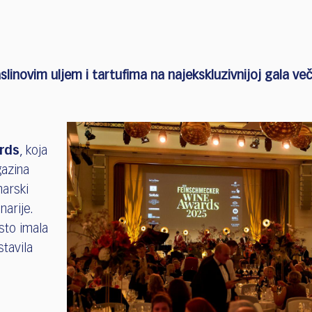
slinovim uljem i tartufima na najekskluzivnijoj gala v
rds
, koja
azina
narski
narije.
sto imala
tavila