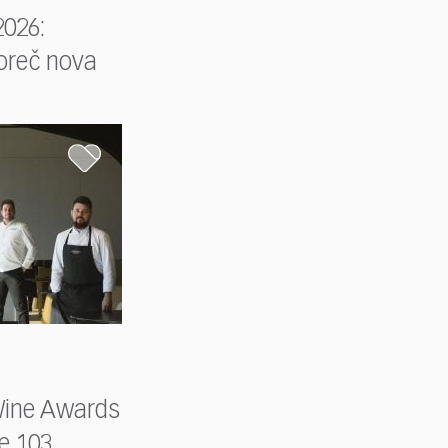
026:
Poreč nova
Wine Awards
le 103