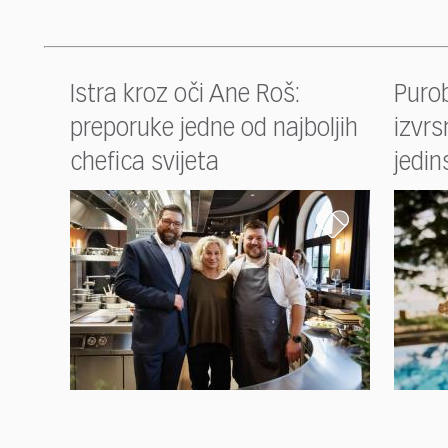
Istra kroz oči Ane Roš:
Puro
preporuke jedne od najboljih
izvrs
chefica svijeta
jedin