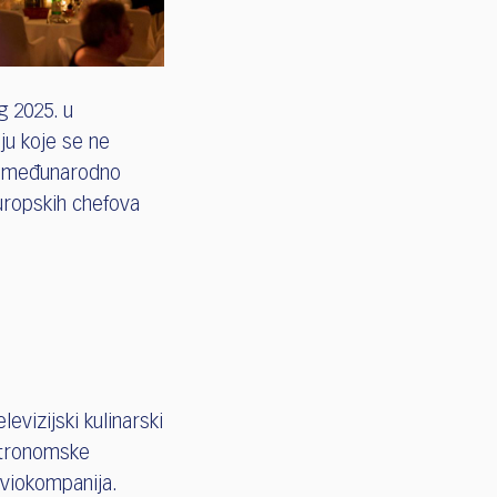
g 2025. u
u koje se ne
u: međunarodno
uropskih chefova
televizijski kulinarski
astronomske
viokompanija.