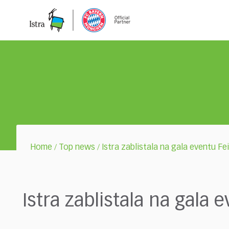
Please
note:
This
website
includes
an
accessibility
system.
Press
Control-
F11
to
adjust
Home
Top news
Istra zablistala na gala eventu 
/
/
the
website
to
the
Istra zablistala na gal
visually
impaired