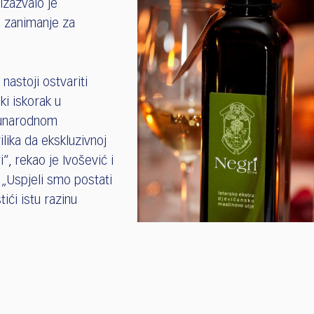
izazvalo je
ko zanimanje za
nastoji ostvariti
ki iskorak u
đunarodnom
ilika da ekskluzivnoj
“, rekao je Ivošević i
 „Uspjeli smo postati
ići istu razinu