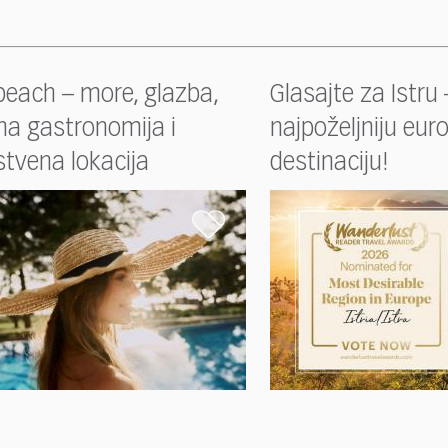
beach – more, glazba,
Glasajte za Istru 
na gastronomija i
najpoželjniju eur
stvena lokacija
destinaciju!