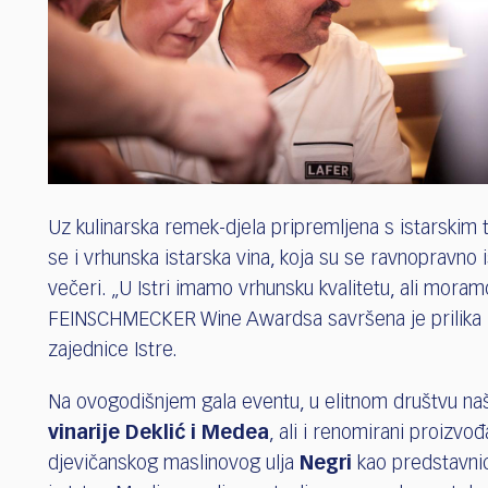
Uz kulinarska remek-djela pripremljena s istarskim ta
se i vrhunska istarska vina, koja su se ravnopravno i
večeri. „U Istri imamo vrhunsku kvalitetu, ali mora
FEINSCHMECKER Wine Awardsa savršena je prilika za
zajednice Istre.
Na ovogodišnjem gala eventu, u elitnom društvu naš
vinarije Deklić i Medea
, ali i renomirani proizvo
djevičanskog maslinovog ulja
Negri
kao predstavnici 