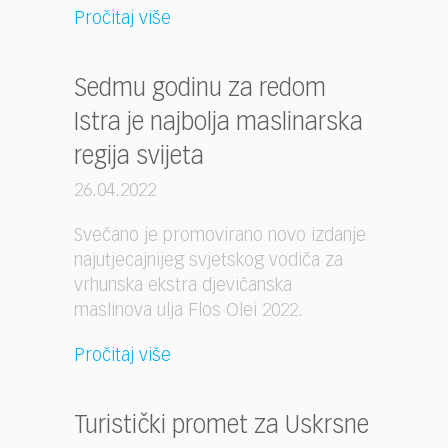
Pročitaj više
Sedmu godinu za redom
Istra je najbolja maslinarska
regija svijeta
26.04.2022
Svečano je promovirano novo izdanje
najutjecajnijeg svjetskog vodiča za
vrhunska ekstra djevičanska
maslinova ulja Flos Olei 2022.
Pročitaj više
Turistički promet za Uskrsne