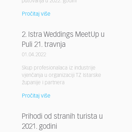
putovanja u 2022. godini
Pročitaj više
2. Istra Weddings MeetUp u
Puli 21. travnja
01.04.2022
Skup profesionalaca iz industrije
vjenčanja u organizaciji TZ Istarske
županije i partnera
Pročitaj više
Prihodi od stranih turista u
2021. godini