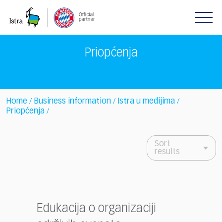
Please
note:
This
website
includes
Priopćenja
an
accessibility
system.
Home
Business information
Istra u medijima
/
/
/
Priopćenja
/
Sort
results
Edukacija o organizaciji