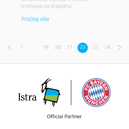
promjena na Brijunima
Pročitaj više
1
...
19
20
21
22
23
24