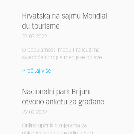
Hrvatska na sajmu Mondial
du tourisme
23.03.2022
O popularnosti među Francuzima
svjedoče i brojne medijske objave
Pročitaj više
Nacionalni park Brijuni
otvorio anketu za građane
22.03.2022
Online upitnik o mjerama za
ublažavanje utjecaja klimatskih