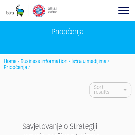
Please
note:
This
website
includes
Priopćenja
an
accessibility
system.
Home
Business information
Istra u medijima
/
/
/
Priopćenja
/
Sort
results
Savjetovanje o Strategiji