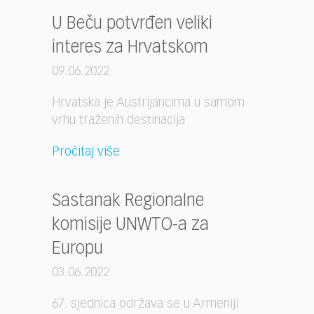
U Beču potvrđen veliki
interes za Hrvatskom
09.06.2022
Hrvatska je Austrijancima u samom
vrhu traženih destinacija
Pročitaj više
Sastanak Regionalne
komisije UNWTO-a za
Europu
03.06.2022
67. sjednica održava se u Armeniji