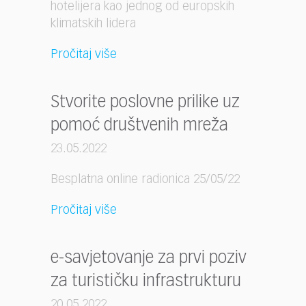
hotelijera kao jednog od europskih
klimatskih lidera
Pročitaj više
Stvorite poslovne prilike uz
pomoć društvenih mreža
23.05.2022
Besplatna online radionica 25/05/22
Pročitaj više
e-savjetovanje za prvi poziv
za turističku infrastrukturu
20.05.2022