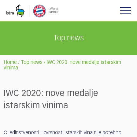
Please
note:
This
website
includes
Top news
an
accessibility
system.
Home
Top news
IWC 2020: nove medalje istarskim
/
/
vinima
IWC 2020: nove medalje
istarskim vinima
O jedinstvenosti i izvrsnosti istarskih vina nije potebno