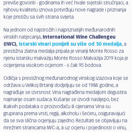
previše govoriti - godinama ih već hvale svjetski stručnjaci, a
njihovu kvalitetu iznova potvrđuju nove nagrade i priznanja
koje pristižu sa svih strana svijeta.
Na jednom od najstrožih i najpriznatijih međunarodnih
vinskih natjecanja,
International Wine Challengeu
(IWC),
istarski vinari ponijeli su više od 50 medalja
, a
prestižna zlatna medalja pripala je vinariji Monte Rosso za
njenu istarsku malvaziju Monte Rosso Malvazija 2019 koja je
ocijenjena visokom ocjenom - s čak 95 bodova.
Odličja s prestižnog međunarodnog vinskog izazova koje se
održava u Velikoj Brtaniji dodjeljuju se od 1984. godine, a
nagrađuje se izvrsnost. Vina nagrađena medaljom degustira
najmanje osam sudaca. Kušanje se izvodi naslijepo, bez
ikakvih podataka o proizvođaču ili cijenama. Vina su
grupirana prema vrsti, regiji, alkoholu i šećeru, osiguravajući
da se sva slična ocjenjuju zajedno. Rezultati se objavljuju na
mrežnim stranicama IWC-a, a uz ocjenu i pojedinosti o vinu,