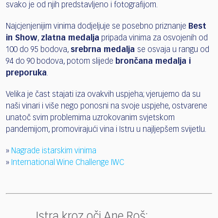
svako je od njih predstavljeno i fotografijom.
Najcjenjenijim vinima dodjeljuje se posebno priznanje
Best
in Show
,
zlatna medalja
pripada vinima za osvojenih od
100 do 95 bodova,
srebrna medalja
se osvaja u rangu od
94 do 90 bodova, potom slijede
brončana medalja i
preporuka
.
Velika je čast stajati iza ovakvih uspjeha; vjerujemo da su
naši vinari i više nego ponosni na svoje uspjehe, ostvarene
unatoč svim problemima uzrokovanim svjetskom
pandemijom, promovirajući vina i Istru u najljepšem svijetlu.
»
Nagrade istarskim vinima
»
International Wine Challenge IWC
Istra kroz oči Ane Roš: